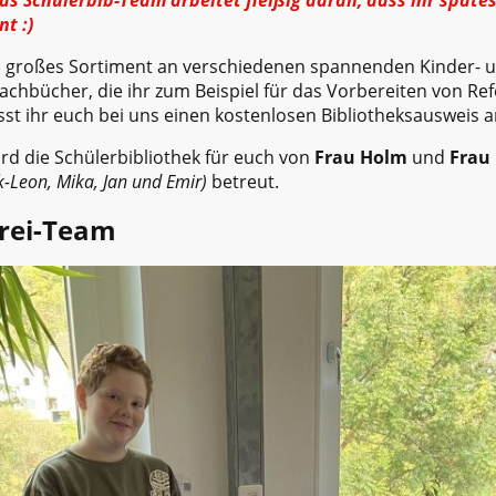
Das Schülerbib-Team arbeitet fleißig daran, dass ihr späte
t :)
in großes Sortiment an verschiedenen spannenden Kinder- 
chbücher, die ihr zum Beispiel für das Vorbereiten von Re
st ihr euch bei uns einen kostenlosen Bibliotheksausweis a
rd die Schülerbibliothek für euch von
Frau Holm
und
Frau
k-Leon, Mika, Jan und Emir)
betreut.
rei-Team