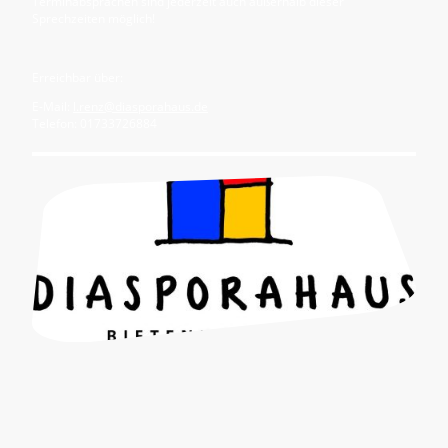
Terminabsprachen sind jederzeit auch außerhalb dieser
Sprechzeiten möglich!
Erreichbar über:
E-Mail:
l.renz@diasporahaus.de
Telefon: 01733726884