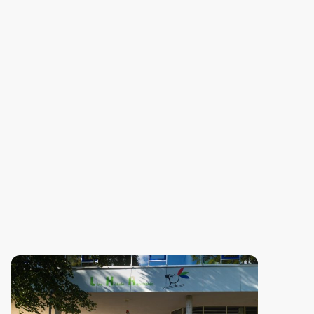
Fax.: 07454 98091890
Öffnungszeiten des Sekretariats für Besucher an Schultagen
(
nach vorheriger Terminvereinbarung
)
:
Montag bis Freitag: 8.00 Uhr bis 12.00 Uhr