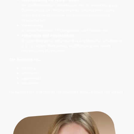
bei Konflikten oder Problemlagen, bei der Entwicklung und
Durchführung von Maßnahmen für Schüler*innen sowie
durch sozialpädagogische und erlebnispädagogische
Gruppenarbeit.
Vermittlung
zu weiterführenden Hilfsangeboten und Institutionen.
Prävention und Projektarbeit
Gruppenbezogene und präventive Angebote für Schulklassen,
z. B. zu sozialer Kompetenz, Konfliktlösung und einem
respektvollen Miteinander.
Die Be­ra­tung ist...
frei­wil­lig
ver­trau­lich
un­par­tei­isch
kos­ten­frei
Du kannst Dich je­der­zeit an mich wen­den, schau ein­fach mal vor­bei!