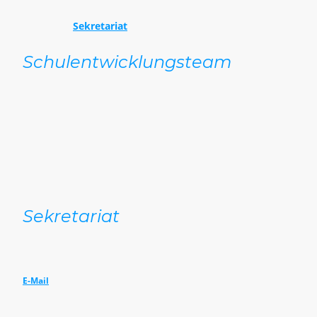
Fax.: 07454 98091890
E-Mail an:
Sekretariat
Schulentwicklungsteam
Dorothee Reuter
(Realschullehrerin)
Angelique Stiefel
(Realschullehrerin)
Das Schulentwicklungsteam unterstützt die Schulleitung
im Bereich der pädagogischen Aufträge und ist zugleich
eine wichtige Schnittstelle zwischen der Schulleitung
und dem Kollegium.
Sekretariat
Ramona Speidel
Katharina Kießling
E-Mail
Tel.: 07454 9809180