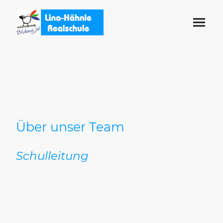
Über unser Team
Schulleitung
Jörg Springmann
(Realschulrektor)
Sandra Neumann
(Realschulkonrektorin)
Tel.: 07454 9809180